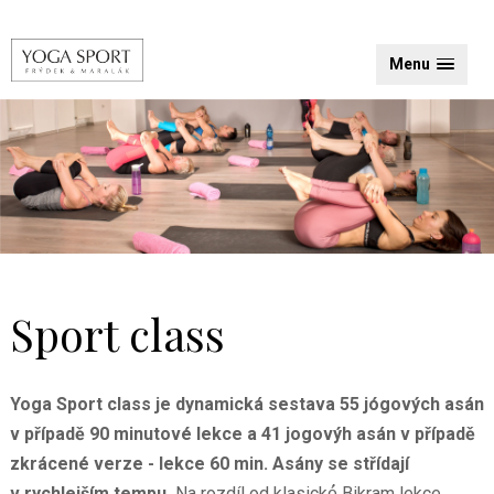
Menu
Sport class
Yoga Sport class je dynamická sestava 55 jógových asán
v případě 90 minutové lekce a 41 jogovýh asán v případě
zkrácené verze - lekce 60 min. Asány se střídají
v rychlejším tempu.
Na rozdíl od klasické́ Bikram lekce,