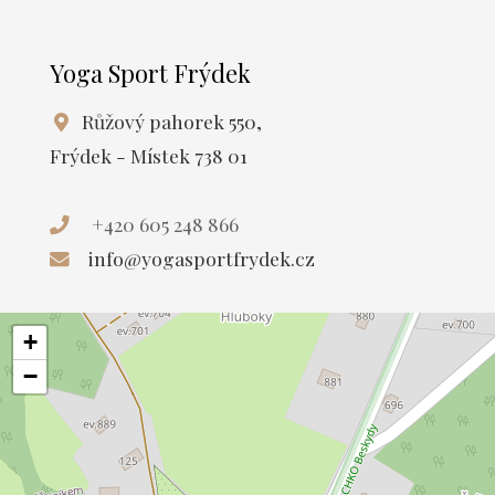
Yoga Sport Frýdek
Růžový pahorek 550,
Frýdek - Místek 738 01
+420 605 248 866
info@yogasportfrydek.cz
+
−