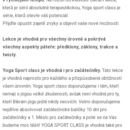
která́ je sérií absolutně terapeutikckou, Yoga sport class je
série, která́ otevře váš potenciál.
Přijďte opustit zajeté́ zvyky a objevit vaše nové možnosti.
Lekce je vhodná pro všechny úrovně a pokrývá
všechny
aspekty páteře: předklony, záklony, trakce a
twisty.
Yoga Sport class je vhodná i pro začátečníky.
Tato lekce
je vhodná́ naprosto pro každého a přizpůsobená obtížností
všem úrovním. Yoga sport class doporučujeme i těm, kteří
nemají s jógou velké zkušenosti, avšak není vhodná pro ty,
kteří Bikram jógu ještě nikdy necvičili. Velmi doporučujeme
nejdříve absolvovat začátečnické balíčky 10 dní pro
začátečníky a 1. Měsíc pro začátečníky a poté se na Vás
budeme moc těšit! YOGA SPORT CLASS je vhodná také pro