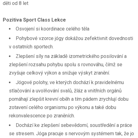
děti od 8 let
Pozitiva
Sport Class Lekce
Osvojení si koordinace celého těla
Pohybové vzorce jógy dokážou zefektivnit dovednosti
v ostatních sportech.
Zlepšení síly na základě izometrického posilování a
zlepšení rozsahu pohybu spolu s rovnováhu, čímž se
zvyšuje celkový výkon a snižuje výskyt zranění.
Jógové polohy, ve kterých dochází k pravidelnému
stlačování a uvolňování svalů, žláz a vnitřních orgánů
pomáhají zlepšit krevní oběh a tím pádem zrychlují dobu
zotavení celého organismu po výkonu a také dobu
rekonvalescence po zraněních.
Dochází ke zlepšení sebevědomí, soustředění a práce
se stresem. Jóga pracuje s nervovým systémem tak, že jo